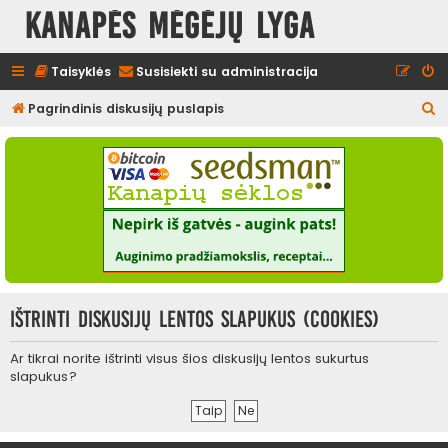
Kanapės mėgėjų lyga
Taisyklės
Susisiekti su administracija
I
Pagrindinis diskusijų puslapis
e
š
k
o
t
i
Ištrinti diskusijų lentos slapukus (cookies)
Ar tikrai norite ištrinti visus šios diskusijų lentos sukurtus
slapukus?