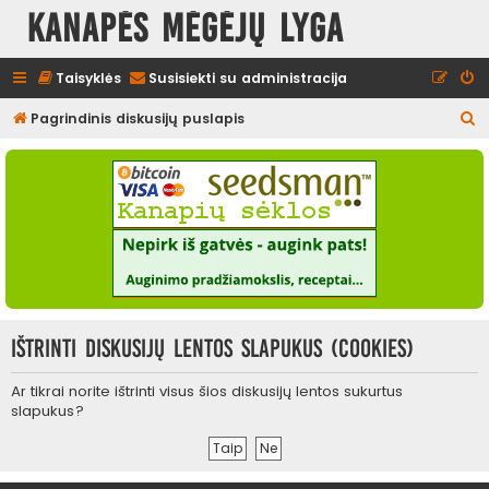
Kanapės mėgėjų lyga
Taisyklės
Susisiekti su administracija
I
Pagrindinis diskusijų puslapis
e
š
k
o
t
i
Ištrinti diskusijų lentos slapukus (cookies)
Ar tikrai norite ištrinti visus šios diskusijų lentos sukurtus
slapukus?