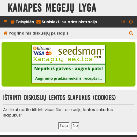
Kanapės mėgėjų lyga
Taisyklės
Susisiekti su administracija
I
Pagrindinis diskusijų puslapis
e
š
k
o
t
i
Ištrinti diskusijų lentos slapukus (cookies)
Ar tikrai norite ištrinti visus šios diskusijų lentos sukurtus
slapukus?