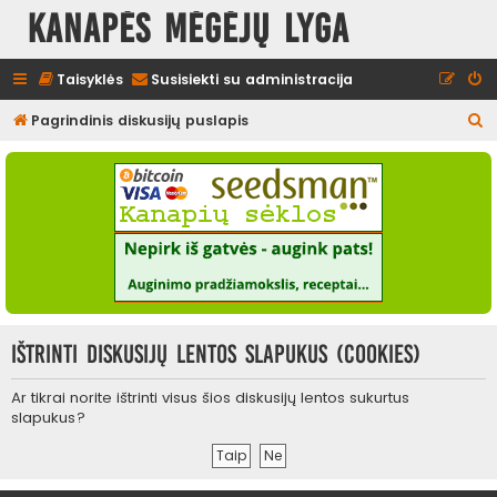
Kanapės mėgėjų lyga
Taisyklės
Susisiekti su administracija
I
Pagrindinis diskusijų puslapis
e
š
k
o
t
i
Ištrinti diskusijų lentos slapukus (cookies)
Ar tikrai norite ištrinti visus šios diskusijų lentos sukurtus
slapukus?