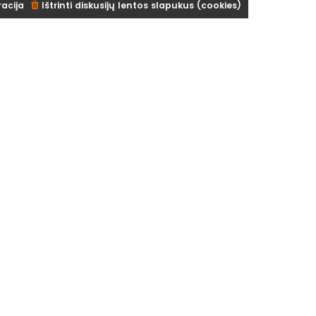
racija
Ištrinti diskusijų lentos slapukus (cookies)