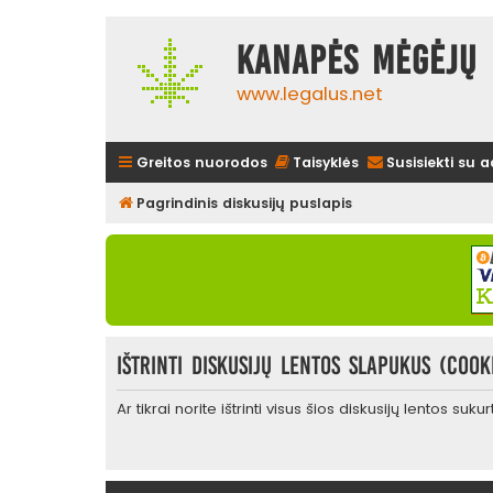
Kanapės mėgėjų 
www.legalus.net
Greitos nuorodos
Taisyklės
Susisiekti su 
Pagrindinis diskusijų puslapis
Ištrinti diskusijų lentos slapukus (cook
Ar tikrai norite ištrinti visus šios diskusijų lentos suk