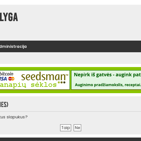
lyga
administracija
ies)
urtus slapukus?