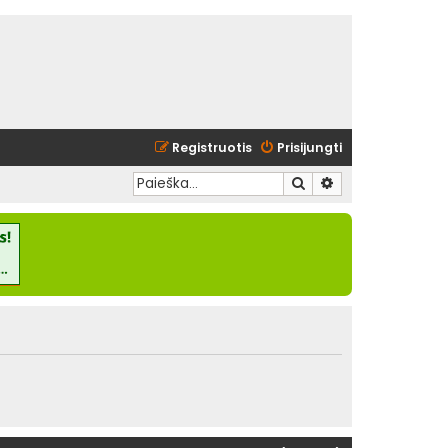
Registruotis
Prisijungti
Ieškoti
Išplėstinė paieška