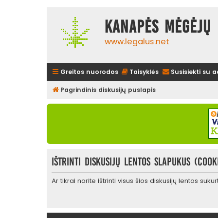
Kanapės mėgėjų 
www.legalus.net
Greitos nuorodos
Taisyklės
Susisiekti su 
Pagrindinis diskusijų puslapis
Ištrinti diskusijų lentos slapukus (cook
Ar tikrai norite ištrinti visus šios diskusijų lentos suk