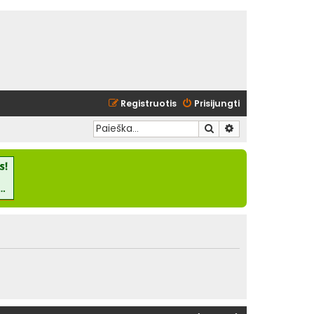
Registruotis
Prisijungti
Ieškoti
Išplėstinė paieška