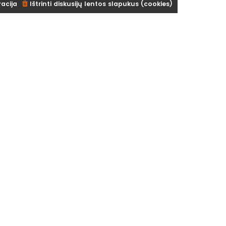
racija
Ištrinti diskusijų lentos slapukus (cookies)