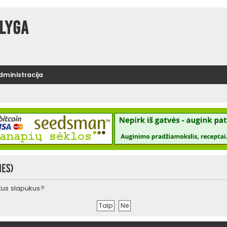
lyga
administracija
ies)
urtus slapukus?