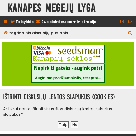
Kanapės mėgėjų lyga
Taisyklės
Susisiekti su administracija
I
Pagrindinis diskusijų puslapis
e
š
k
o
t
i
Ištrinti diskusijų lentos slapukus (cookies)
Ar tikrai norite ištrinti visus šios diskusijų lentos sukurtus
slapukus?