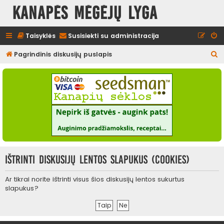
Kanapės mėgėjų lyga
Taisyklės
Susisiekti su administracija
I
Pagrindinis diskusijų puslapis
e
š
k
o
t
i
Ištrinti diskusijų lentos slapukus (cookies)
Ar tikrai norite ištrinti visus šios diskusijų lentos sukurtus
slapukus?