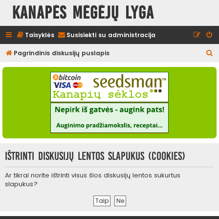
Kanapės mėgėjų lyga
Taisyklės
Susisiekti su administracija
I
Pagrindinis diskusijų puslapis
e
š
k
o
t
i
Ištrinti diskusijų lentos slapukus (cookies)
Ar tikrai norite ištrinti visus šios diskusijų lentos sukurtus
slapukus?