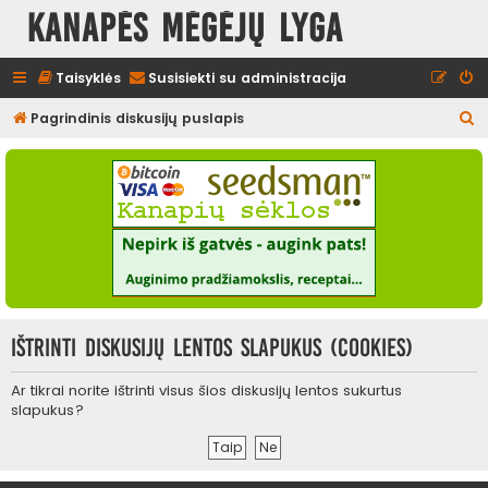
Kanapės mėgėjų lyga
Taisyklės
Susisiekti su administracija
I
Pagrindinis diskusijų puslapis
e
š
k
o
t
i
Ištrinti diskusijų lentos slapukus (cookies)
Ar tikrai norite ištrinti visus šios diskusijų lentos sukurtus
slapukus?