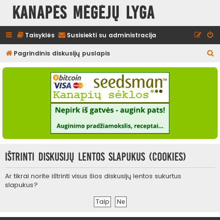
Kanapės mėgėjų lyga
Taisyklės
Susisiekti su administracija
I
Pagrindinis diskusijų puslapis
e
š
k
o
t
i
Ištrinti diskusijų lentos slapukus (cookies)
Ar tikrai norite ištrinti visus šios diskusijų lentos sukurtus
slapukus?