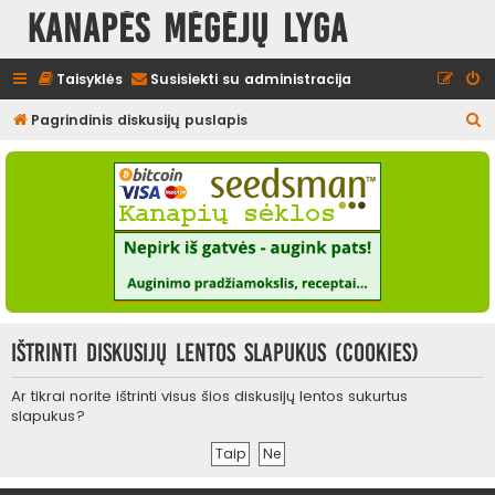
Kanapės mėgėjų lyga
Taisyklės
Susisiekti su administracija
I
Pagrindinis diskusijų puslapis
e
š
k
o
t
i
Ištrinti diskusijų lentos slapukus (cookies)
Ar tikrai norite ištrinti visus šios diskusijų lentos sukurtus
slapukus?