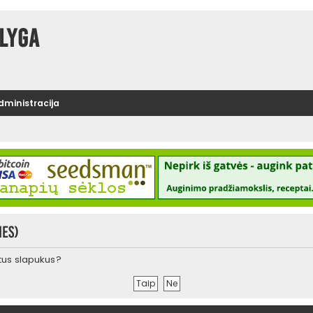
lyga
administracija
ies)
urtus slapukus?