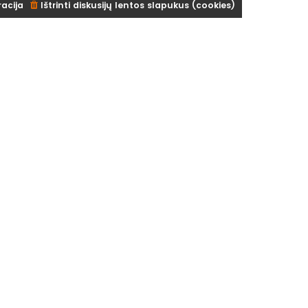
racija
Ištrinti diskusijų lentos slapukus (cookies)