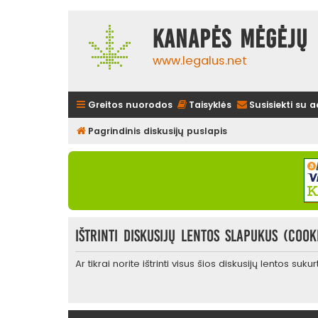
Kanapės mėgėjų 
www.legalus.net
Greitos nuorodos
Taisyklės
Susisiekti su 
Pagrindinis diskusijų puslapis
Ištrinti diskusijų lentos slapukus (cook
Ar tikrai norite ištrinti visus šios diskusijų lentos suk