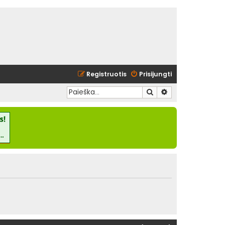
Registruotis
Prisijungti
Ieškoti
Išplėstinė paieška