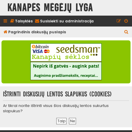
Kanapės mėgėjų lyga
Taisyklės
Susisiekti su administracija
I
Pagrindinis diskusijų puslapis
e
š
k
o
t
i
Ištrinti diskusijų lentos slapukus (cookies)
Ar tikrai norite ištrinti visus šios diskusijų lentos sukurtus
slapukus?