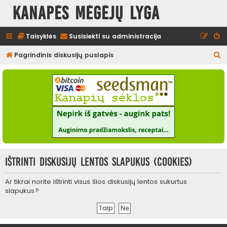
Kanapės mėgėjų lyga
Taisyklės
Susisiekti su administracija
I
Pagrindinis diskusijų puslapis
e
š
k
o
t
i
Ištrinti diskusijų lentos slapukus (cookies)
Ar tikrai norite ištrinti visus šios diskusijų lentos sukurtus
slapukus?