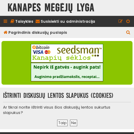
Kanapės mėgėjų lyga
Taisyklės
Susisiekti su administracija
I
Pagrindinis diskusijų puslapis
e
š
k
o
t
i
Ištrinti diskusijų lentos slapukus (cookies)
Ar tikrai norite ištrinti visus šios diskusijų lentos sukurtus
slapukus?