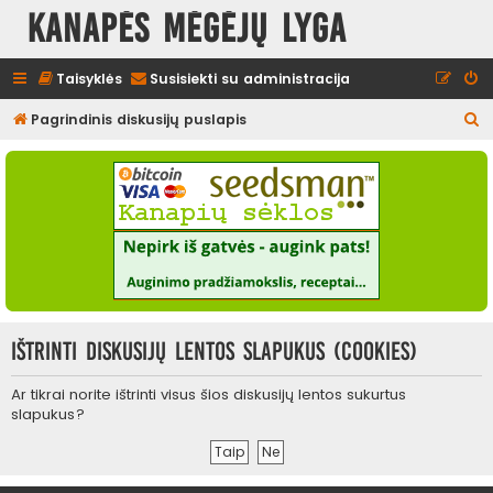
Kanapės mėgėjų lyga
Taisyklės
Susisiekti su administracija
I
Pagrindinis diskusijų puslapis
e
š
k
o
t
i
Ištrinti diskusijų lentos slapukus (cookies)
Ar tikrai norite ištrinti visus šios diskusijų lentos sukurtus
slapukus?