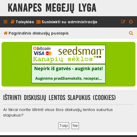
Kanapės mėgėjų lyga
Taisyklės
Susisiekti su administracija
I
Pagrindinis diskusijų puslapis
e
š
k
o
t
i
Ištrinti diskusijų lentos slapukus (cookies)
Ar tikrai norite ištrinti visus šios diskusijų lentos sukurtus
slapukus?