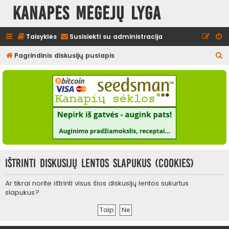
Kanapės mėgėjų lyga
Taisyklės
Susisiekti su administracija
I
Pagrindinis diskusijų puslapis
e
š
k
o
t
i
Ištrinti diskusijų lentos slapukus (cookies)
Ar tikrai norite ištrinti visus šios diskusijų lentos sukurtus
slapukus?