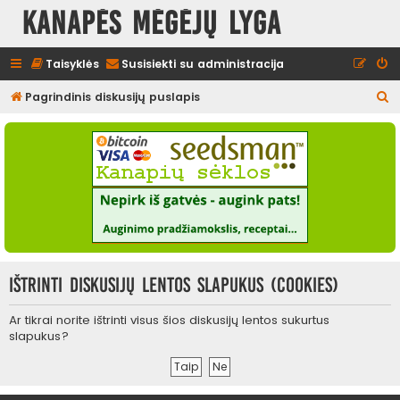
Kanapės mėgėjų lyga
Taisyklės
Susisiekti su administracija
I
Pagrindinis diskusijų puslapis
e
š
k
o
t
i
Ištrinti diskusijų lentos slapukus (cookies)
Ar tikrai norite ištrinti visus šios diskusijų lentos sukurtus
slapukus?