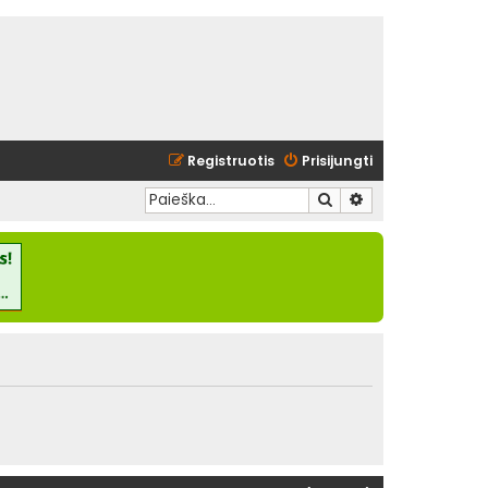
Registruotis
Prisijungti
Ieškoti
Išplėstinė paieška