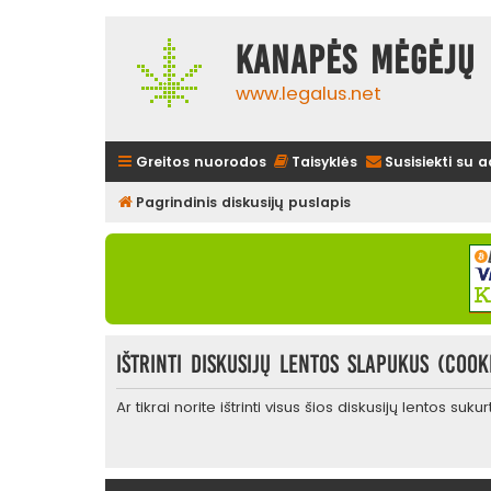
Kanapės mėgėjų 
www.legalus.net
Greitos nuorodos
Taisyklės
Susisiekti su 
Pagrindinis diskusijų puslapis
Ištrinti diskusijų lentos slapukus (cook
Ar tikrai norite ištrinti visus šios diskusijų lentos suk