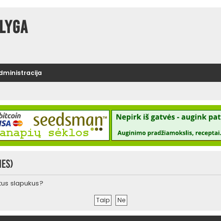
lyga
administracija
ies)
urtus slapukus?