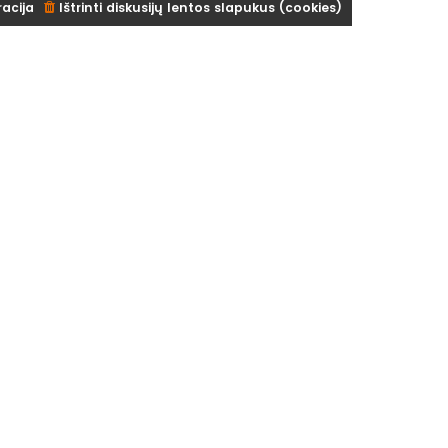
racija
Ištrinti diskusijų lentos slapukus (cookies)