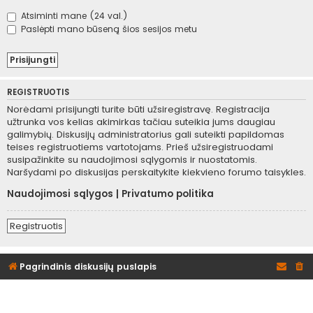
Atsiminti mane (24 val.)
Paslėpti mano būseną šios sesijos metu
REGISTRUOTIS
Norėdami prisijungti turite būti užsiregistravę. Registracija
užtrunka vos kelias akimirkas tačiau suteikia jums daugiau
galimybių. Diskusijų administratorius gali suteikti papildomas
teises registruotiems vartotojams. Prieš užsiregistruodami
susipažinkite su naudojimosi sąlygomis ir nuostatomis.
Naršydami po diskusijas perskaitykite kiekvieno forumo taisykles.
Naudojimosi sąlygos
|
Privatumo politika
Registruotis
Pagrindinis diskusijų puslapis