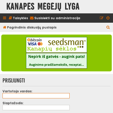
Kanapės mėgėjų lyga
Taisyklės
Susisiekti su administracija
I
Pagrindinis diskusijų puslapis
e
š
k
o
t
i
Prisijungti
Vartotojo vardas:
Slaptažodis: