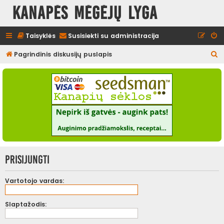
Kanapės mėgėjų lyga
Taisyklės
Susisiekti su administracija
I
Pagrindinis diskusijų puslapis
e
š
k
o
t
i
Prisijungti
Vartotojo vardas:
Slaptažodis: