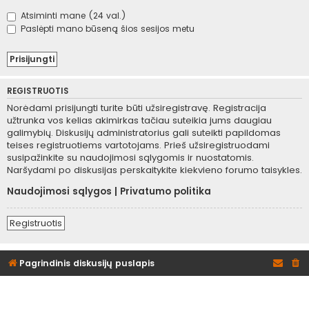
Atsiminti mane (24 val.)
Paslėpti mano būseną šios sesijos metu
REGISTRUOTIS
Norėdami prisijungti turite būti užsiregistravę. Registracija
užtrunka vos kelias akimirkas tačiau suteikia jums daugiau
galimybių. Diskusijų administratorius gali suteikti papildomas
teises registruotiems vartotojams. Prieš užsiregistruodami
susipažinkite su naudojimosi sąlygomis ir nuostatomis.
Naršydami po diskusijas perskaitykite kiekvieno forumo taisykles.
Naudojimosi sąlygos
|
Privatumo politika
Registruotis
Pagrindinis diskusijų puslapis