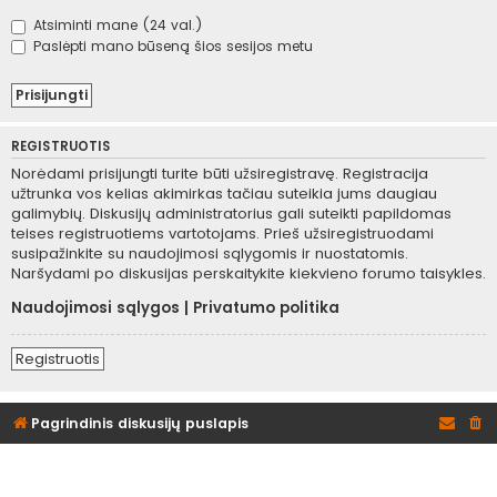
Atsiminti mane (24 val.)
Paslėpti mano būseną šios sesijos metu
REGISTRUOTIS
Norėdami prisijungti turite būti užsiregistravę. Registracija
užtrunka vos kelias akimirkas tačiau suteikia jums daugiau
galimybių. Diskusijų administratorius gali suteikti papildomas
teises registruotiems vartotojams. Prieš užsiregistruodami
susipažinkite su naudojimosi sąlygomis ir nuostatomis.
Naršydami po diskusijas perskaitykite kiekvieno forumo taisykles.
Naudojimosi sąlygos
|
Privatumo politika
Registruotis
Pagrindinis diskusijų puslapis