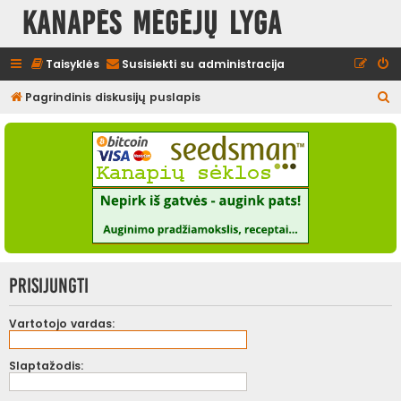
Kanapės mėgėjų lyga
Taisyklės
Susisiekti su administracija
I
Pagrindinis diskusijų puslapis
e
š
k
o
t
i
Prisijungti
Vartotojo vardas:
Slaptažodis: