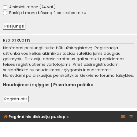
Atsiminti mane (24 val.)
Paslėpti mano būseną šios sesijos metu
REGISTRUOTIS
Norėdami prisijungti turite būti užsiregistravę. Registracija
užtrunka vos kelias akimirkas tačiau suteikia jums daugiau
galimybių. Diskusijų administratorius gali suteikti papildomas
teises registruotiems vartotojams. Prieš užsiregistruodami
susipažinkite su naudojimosi sąlygomis ir nuostatomis.
Naršydami po diskusijas perskaitykite kiekvieno forumo taisykles.
Naudojimosi sąlygos
|
Privatumo politika
Registruotis
Pagrindinis diskusijų puslapis