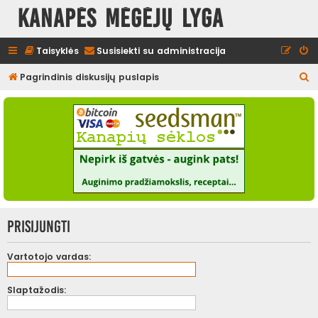
Kanapės mėgėjų lyga
Taisyklės
Susisiekti su administracija
I
Pagrindinis diskusijų puslapis
e
š
k
o
t
i
Prisijungti
Vartotojo vardas:
Slaptažodis: