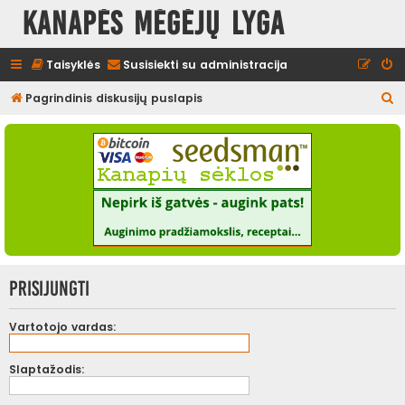
Kanapės mėgėjų lyga
Taisyklės
Susisiekti su administracija
I
Pagrindinis diskusijų puslapis
e
š
k
o
t
i
Prisijungti
Vartotojo vardas:
Slaptažodis: