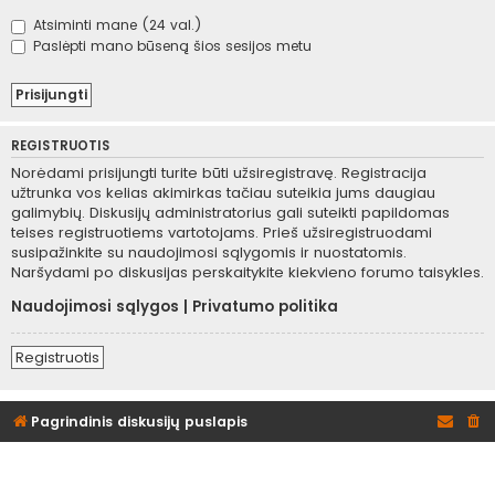
Atsiminti mane (24 val.)
Paslėpti mano būseną šios sesijos metu
REGISTRUOTIS
Norėdami prisijungti turite būti užsiregistravę. Registracija
užtrunka vos kelias akimirkas tačiau suteikia jums daugiau
galimybių. Diskusijų administratorius gali suteikti papildomas
teises registruotiems vartotojams. Prieš užsiregistruodami
susipažinkite su naudojimosi sąlygomis ir nuostatomis.
Naršydami po diskusijas perskaitykite kiekvieno forumo taisykles.
Naudojimosi sąlygos
|
Privatumo politika
Registruotis
Pagrindinis diskusijų puslapis