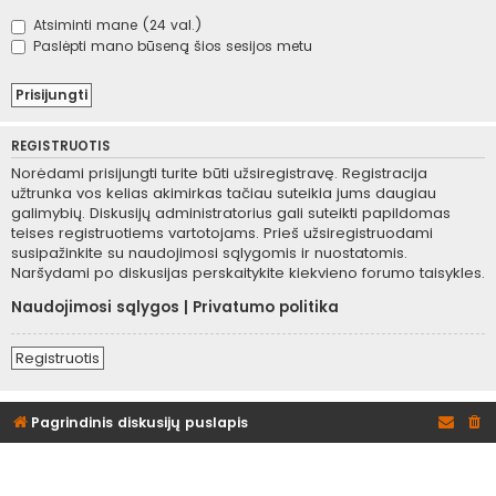
Atsiminti mane (24 val.)
Paslėpti mano būseną šios sesijos metu
REGISTRUOTIS
Norėdami prisijungti turite būti užsiregistravę. Registracija
užtrunka vos kelias akimirkas tačiau suteikia jums daugiau
galimybių. Diskusijų administratorius gali suteikti papildomas
teises registruotiems vartotojams. Prieš užsiregistruodami
susipažinkite su naudojimosi sąlygomis ir nuostatomis.
Naršydami po diskusijas perskaitykite kiekvieno forumo taisykles.
Naudojimosi sąlygos
|
Privatumo politika
Registruotis
Pagrindinis diskusijų puslapis