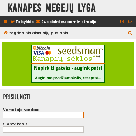
Kanapės mėgėjų lyga
Taisyklės
Susisiekti su administracija
I
Pagrindinis diskusijų puslapis
e
š
k
o
t
i
Prisijungti
Vartotojo vardas:
Slaptažodis: