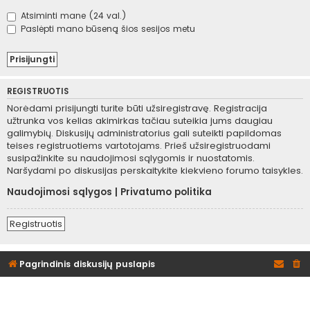
Atsiminti mane (24 val.)
Paslėpti mano būseną šios sesijos metu
REGISTRUOTIS
Norėdami prisijungti turite būti užsiregistravę. Registracija
užtrunka vos kelias akimirkas tačiau suteikia jums daugiau
galimybių. Diskusijų administratorius gali suteikti papildomas
teises registruotiems vartotojams. Prieš užsiregistruodami
susipažinkite su naudojimosi sąlygomis ir nuostatomis.
Naršydami po diskusijas perskaitykite kiekvieno forumo taisykles.
Naudojimosi sąlygos
|
Privatumo politika
Registruotis
Pagrindinis diskusijų puslapis