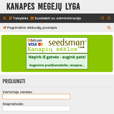
Kanapės mėgėjų lyga
Taisyklės
Susisiekti su administracija
I
Pagrindinis diskusijų puslapis
e
š
k
o
t
i
Prisijungti
Vartotojo vardas:
Slaptažodis: