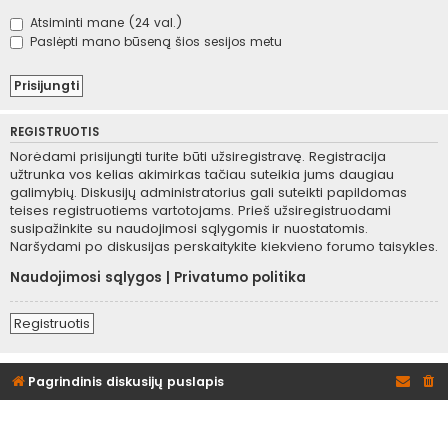
Atsiminti mane (24 val.)
Paslėpti mano būseną šios sesijos metu
REGISTRUOTIS
Norėdami prisijungti turite būti užsiregistravę. Registracija
užtrunka vos kelias akimirkas tačiau suteikia jums daugiau
galimybių. Diskusijų administratorius gali suteikti papildomas
teises registruotiems vartotojams. Prieš užsiregistruodami
susipažinkite su naudojimosi sąlygomis ir nuostatomis.
Naršydami po diskusijas perskaitykite kiekvieno forumo taisykles.
Naudojimosi sąlygos
|
Privatumo politika
Registruotis
Pagrindinis diskusijų puslapis