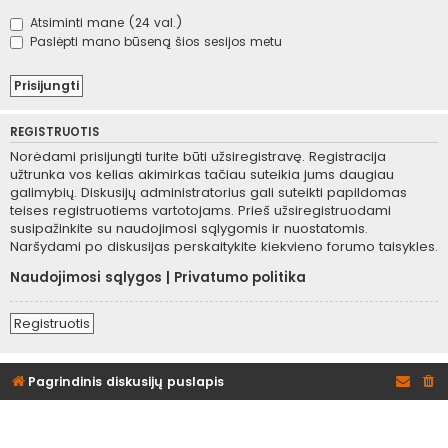
Atsiminti mane (24 val.)
Paslėpti mano būseną šios sesijos metu
REGISTRUOTIS
Norėdami prisijungti turite būti užsiregistravę. Registracija
užtrunka vos kelias akimirkas tačiau suteikia jums daugiau
galimybių. Diskusijų administratorius gali suteikti papildomas
teises registruotiems vartotojams. Prieš užsiregistruodami
susipažinkite su naudojimosi sąlygomis ir nuostatomis.
Naršydami po diskusijas perskaitykite kiekvieno forumo taisykles.
Naudojimosi sąlygos
|
Privatumo politika
Registruotis
Pagrindinis diskusijų puslapis