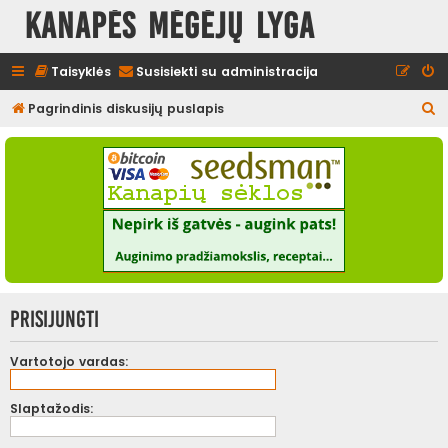
Kanapės mėgėjų lyga
Taisyklės
Susisiekti su administracija
I
Pagrindinis diskusijų puslapis
e
š
k
o
t
i
Prisijungti
Vartotojo vardas:
Slaptažodis: