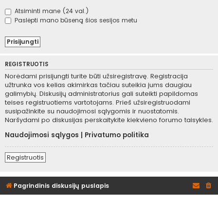
Atsiminti mane (24 val.)
Paslėpti mano būseną šios sesijos metu
REGISTRUOTIS
Norėdami prisijungti turite būti užsiregistravę. Registracija
užtrunka vos kelias akimirkas tačiau suteikia jums daugiau
galimybių. Diskusijų administratorius gali suteikti papildomas
teises registruotiems vartotojams. Prieš užsiregistruodami
susipažinkite su naudojimosi sąlygomis ir nuostatomis.
Naršydami po diskusijas perskaitykite kiekvieno forumo taisykles.
Naudojimosi sąlygos
|
Privatumo politika
Registruotis
Pagrindinis diskusijų puslapis