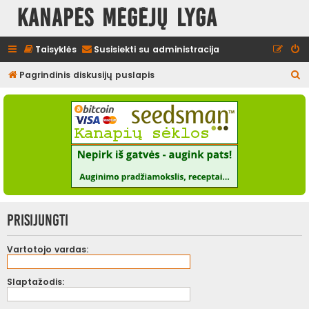
Kanapės mėgėjų lyga
Taisyklės
Susisiekti su administracija
I
Pagrindinis diskusijų puslapis
e
š
k
o
t
i
Prisijungti
Vartotojo vardas:
Slaptažodis: