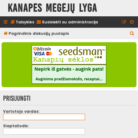
Kanapės mėgėjų lyga
Taisyklės
Susisiekti su administracija
I
Pagrindinis diskusijų puslapis
e
š
k
o
t
i
Prisijungti
Vartotojo vardas:
Slaptažodis: