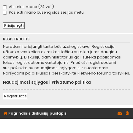
Atsiminti mane (24 val.)
Paslėpti mano būseną šios sesijos metu
REGISTRUOTIS
Norėdami prisijungti turite būti užsiregistravę. Registracija
užtrunka vos kelias akimirkas tačiau suteikia jums daugiau
galimybių. Diskusijų administratorius gali suteikti papildomas
teises registruotiems vartotojams. Prieš užsiregistruodami
susipažinkite su naudojimosi sąlygomis ir nuostatomis.
Naršydami po diskusijas perskaitykite kiekvieno forumo taisykles.
Naudojimosi sąlygos
|
Privatumo politika
Registruotis
Pagrindinis diskusijų puslapis