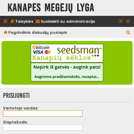
Kanapės mėgėjų lyga
Taisyklės
Susisiekti su administracija
I
Pagrindinis diskusijų puslapis
e
š
k
o
t
i
Prisijungti
Vartotojo vardas:
Slaptažodis: