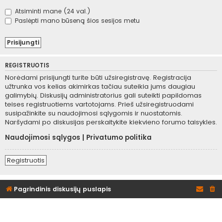
Atsiminti mane (24 val.)
Paslėpti mano būseną šios sesijos metu
REGISTRUOTIS
Norėdami prisijungti turite būti užsiregistravę. Registracija
užtrunka vos kelias akimirkas tačiau suteikia jums daugiau
galimybių. Diskusijų administratorius gali suteikti papildomas
teises registruotiems vartotojams. Prieš užsiregistruodami
susipažinkite su naudojimosi sąlygomis ir nuostatomis.
Naršydami po diskusijas perskaitykite kiekvieno forumo taisykles.
Naudojimosi sąlygos
|
Privatumo politika
Registruotis
Pagrindinis diskusijų puslapis