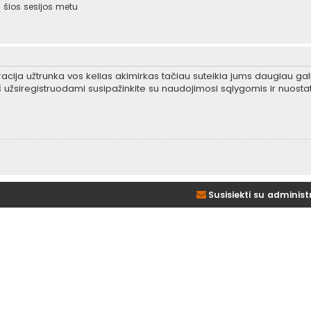
šios sesijos metu
tracija užtrunka vos kelias akimirkas tačiau suteikia jums daugiau gali
 užsiregistruodami susipažinkite su naudojimosi sąlygomis ir nuosta
Susisiekti su administ