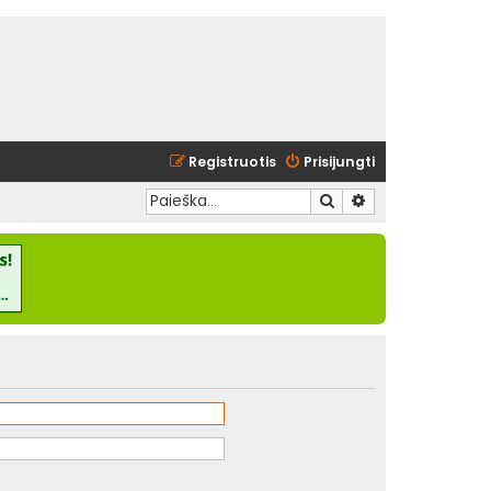
Registruotis
Prisijungti
Ieškoti
Išplėstinė paieška