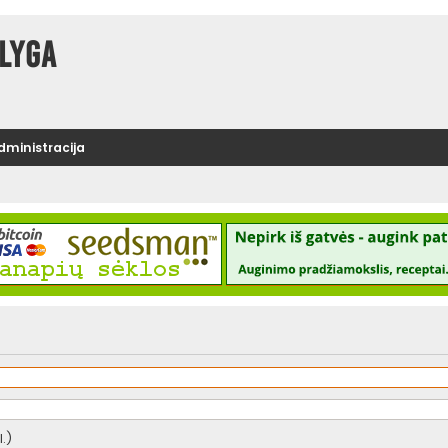
lyga
administracija
.)