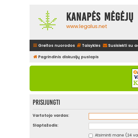
Kanapės mėgėjų 
www.legalus.net
Greitos nuorodos
Taisyklės
Susisiekti su 
Pagrindinis diskusijų puslapis
Prisijungti
Vartotojo vardas:
Slaptažodis:
Atsiminti mane (24 val