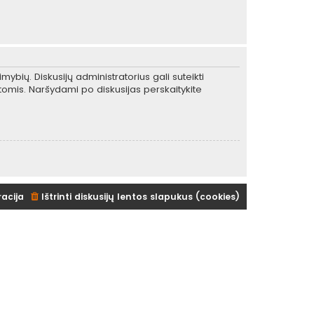
mybių. Diskusijų administratorius gali suteikti
tomis. Naršydami po diskusijas perskaitykite
racija
Ištrinti diskusijų lentos slapukus (cookies)