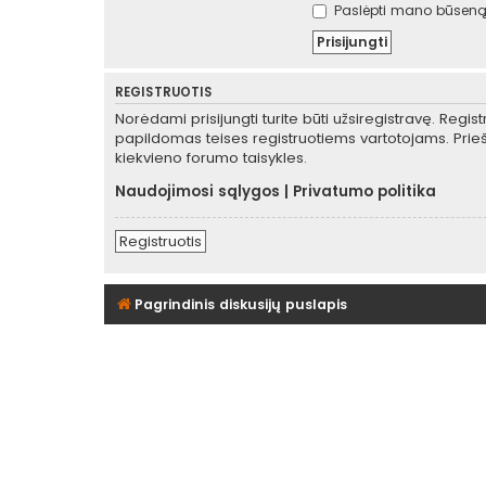
Paslėpti mano būseną 
REGISTRUOTIS
Norėdami prisijungti turite būti užsiregistravę. Regis
papildomas teises registruotiems vartotojams. Prieš
kiekvieno forumo taisykles.
Naudojimosi sąlygos
|
Privatumo politika
Registruotis
Pagrindinis diskusijų puslapis