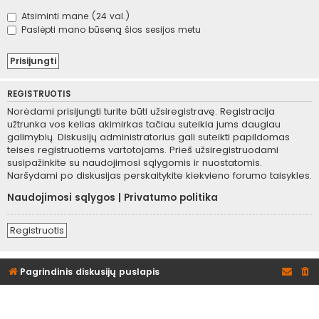
Atsiminti mane (24 val.)
Paslėpti mano būseną šios sesijos metu
REGISTRUOTIS
Norėdami prisijungti turite būti užsiregistravę. Registracija
užtrunka vos kelias akimirkas tačiau suteikia jums daugiau
galimybių. Diskusijų administratorius gali suteikti papildomas
teises registruotiems vartotojams. Prieš užsiregistruodami
susipažinkite su naudojimosi sąlygomis ir nuostatomis.
Naršydami po diskusijas perskaitykite kiekvieno forumo taisykles.
Naudojimosi sąlygos
|
Privatumo politika
Registruotis
Pagrindinis diskusijų puslapis