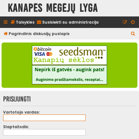
Kanapės mėgėjų lyga
Taisyklės
Susisiekti su administracija
I
Pagrindinis diskusijų puslapis
e
š
k
o
t
i
Prisijungti
Vartotojo vardas:
Slaptažodis: