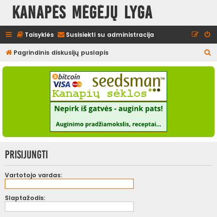
Kanapės mėgėjų lyga
Taisyklės
Susisiekti su administracija
I
Pagrindinis diskusijų puslapis
e
š
k
o
t
i
Prisijungti
Vartotojo vardas:
Slaptažodis: