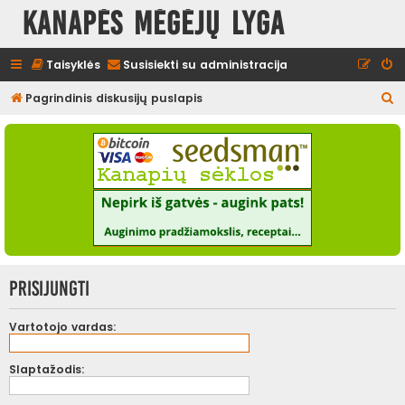
Kanapės mėgėjų lyga
Taisyklės
Susisiekti su administracija
I
Pagrindinis diskusijų puslapis
e
š
k
o
t
i
Prisijungti
Vartotojo vardas:
Slaptažodis: