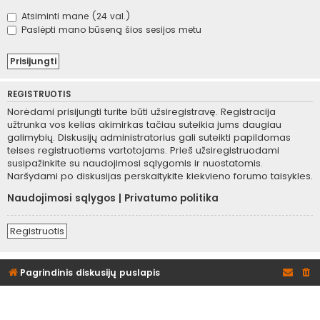
Atsiminti mane (24 val.)
Paslėpti mano būseną šios sesijos metu
REGISTRUOTIS
Norėdami prisijungti turite būti užsiregistravę. Registracija
užtrunka vos kelias akimirkas tačiau suteikia jums daugiau
galimybių. Diskusijų administratorius gali suteikti papildomas
teises registruotiems vartotojams. Prieš užsiregistruodami
susipažinkite su naudojimosi sąlygomis ir nuostatomis.
Naršydami po diskusijas perskaitykite kiekvieno forumo taisykles.
Naudojimosi sąlygos
|
Privatumo politika
Registruotis
Pagrindinis diskusijų puslapis