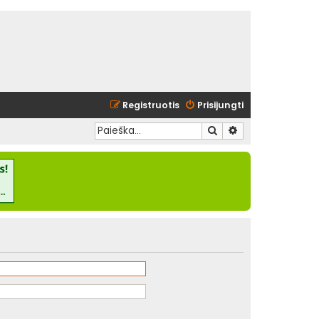
Registruotis
Prisijungti
Ieškoti
Išplėstinė paieška