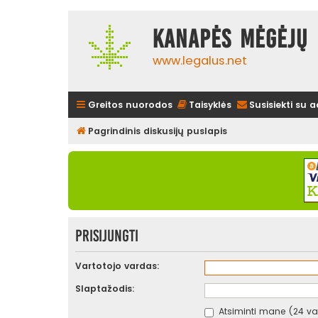
Kanapės mėgėjų 
www.legalus.net
Greitos nuorodos
Taisyklės
Susisiekti su 
Pagrindinis diskusijų puslapis
Prisijungti
Vartotojo vardas:
Slaptažodis:
Atsiminti mane (24 val