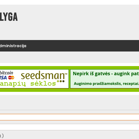
lyga
administracija
.)