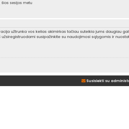
šios sesijos metu
tracija užtrunka vos kelias akimirkas tačiau suteikia jums daugiau gali
 užsiregistruodami susipažinkite su naudojimosi sąlygomis ir nuosta
Susisiekti su administ