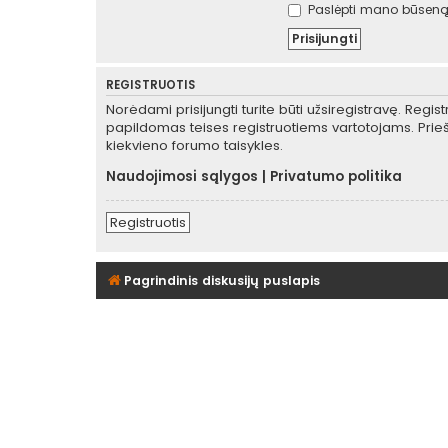
Paslėpti mano būseną 
REGISTRUOTIS
Norėdami prisijungti turite būti užsiregistravę. Regis
papildomas teises registruotiems vartotojams. Prieš
kiekvieno forumo taisykles.
Naudojimosi sąlygos
|
Privatumo politika
Registruotis
Pagrindinis diskusijų puslapis