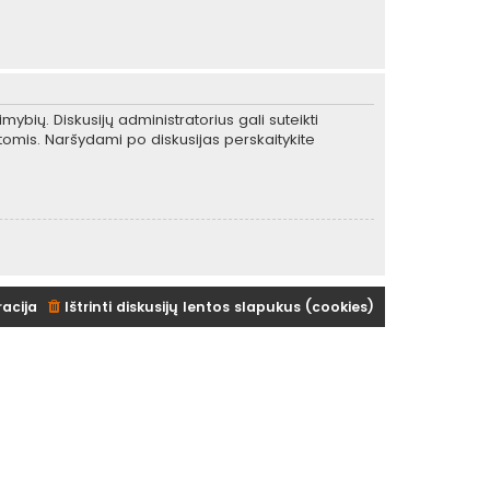
mybių. Diskusijų administratorius gali suteikti
tomis. Naršydami po diskusijas perskaitykite
racija
Ištrinti diskusijų lentos slapukus (cookies)