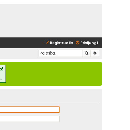
Registruotis
Prisijungti
Ieškoti
Išplėstinė paieška