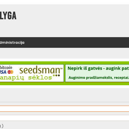
lyga
administracija
.)