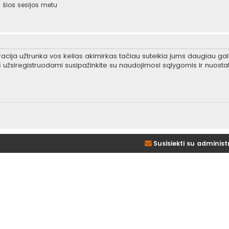
šios sesijos metu
tracija užtrunka vos kelias akimirkas tačiau suteikia jums daugiau gali
 užsiregistruodami susipažinkite su naudojimosi sąlygomis ir nuosta
Susisiekti su administ