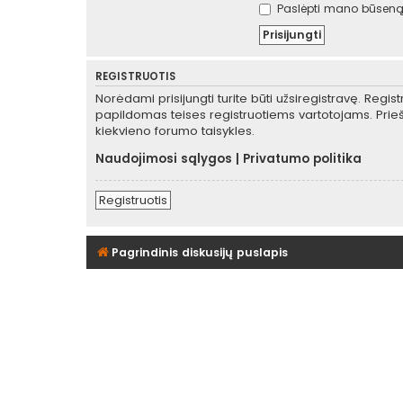
Paslėpti mano būseną 
REGISTRUOTIS
Norėdami prisijungti turite būti užsiregistravę. Regis
papildomas teises registruotiems vartotojams. Prieš
kiekvieno forumo taisykles.
Naudojimosi sąlygos
|
Privatumo politika
Registruotis
Pagrindinis diskusijų puslapis