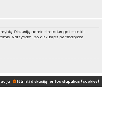
mybių. Diskusijų administratorius gali suteikti
tomis. Naršydami po diskusijas perskaitykite
racija
Ištrinti diskusijų lentos slapukus (cookies)