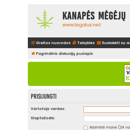
Kanapės mėgėjų 
www.legalus.net
Greitos nuorodos
Taisyklės
Susisiekti su 
Pagrindinis diskusijų puslapis
Prisijungti
Vartotojo vardas:
Slaptažodis:
Atsiminti mane (24 val