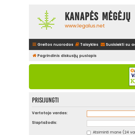
Kanapės mėgėjų 
www.legalus.net
Greitos nuorodos
Taisyklės
Susisiekti su 
Pagrindinis diskusijų puslapis
Prisijungti
Vartotojo vardas:
Slaptažodis:
Atsiminti mane (24 val