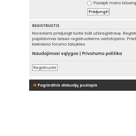
Paslėpti mano būseną 
REGISTRUOTIS
Norėdami prisijungti turite būti užsiregistravę. Regis
papildomas teises registruotiems vartotojams. Prieš
kiekvieno forumo taisykles.
Naudojimosi sąlygos
|
Privatumo politika
Registruotis
Pagrindinis diskusijų puslapis