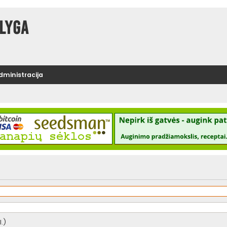
lyga
administracija
.)