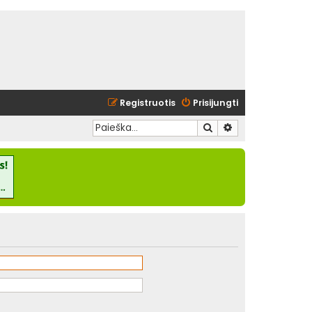
Registruotis
Prisijungti
Ieškoti
Išplėstinė paieška