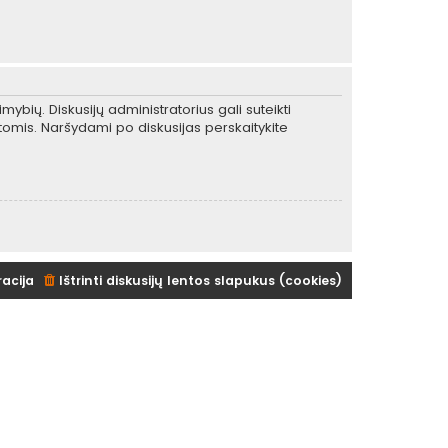
mybių. Diskusijų administratorius gali suteikti
tomis. Naršydami po diskusijas perskaitykite
racija
Ištrinti diskusijų lentos slapukus (cookies)