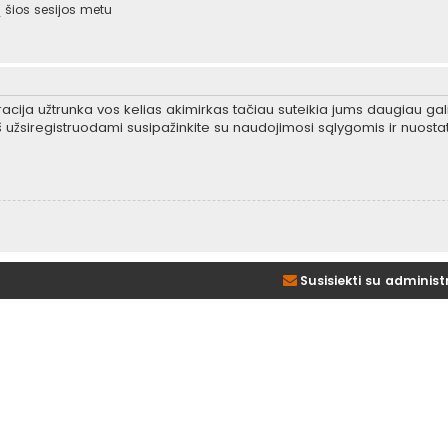
šios sesijos metu
tracija užtrunka vos kelias akimirkas tačiau suteikia jums daugiau gali
 užsiregistruodami susipažinkite su naudojimosi sąlygomis ir nuosta
Susisiekti su administ