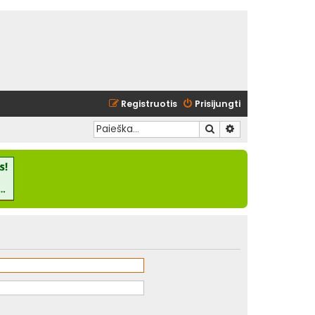
Registruotis
Prisijungti
Ieškoti
Išplėstinė paieška