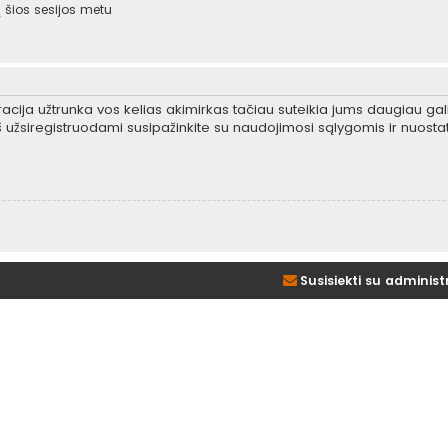
šios sesijos metu
tracija užtrunka vos kelias akimirkas tačiau suteikia jums daugiau gali
 užsiregistruodami susipažinkite su naudojimosi sąlygomis ir nuosta
Susisiekti su administ