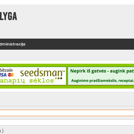
lyga
administracija
.)