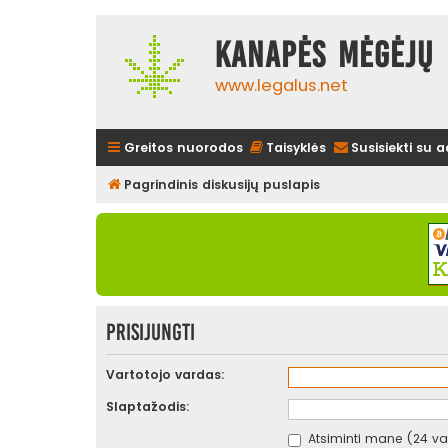
Kanapės mėgėjų 
www.legalus.net
Greitos nuorodos
Taisyklės
Susisiekti su 
Pagrindinis diskusijų puslapis
Prisijungti
Vartotojo vardas:
Slaptažodis:
Atsiminti mane (24 val