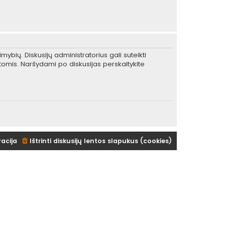
mybių. Diskusijų administratorius gali suteikti
tomis. Naršydami po diskusijas perskaitykite
racija
Ištrinti diskusijų lentos slapukus (cookies)