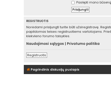
Paslėpti mano būseną 
REGISTRUOTIS
Norėdami prisijungti turite būti užsiregistravę. Regis
papildomas teises registruotiems vartotojams. Prieš
kiekvieno forumo taisykles.
Naudojimosi sąlygos
|
Privatumo politika
Registruotis
Pagrindinis diskusijų puslapis