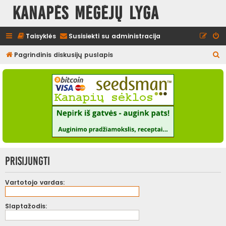
Kanapės mėgėjų lyga
Taisyklės
Susisiekti su administracija
I
Pagrindinis diskusijų puslapis
e
š
k
o
t
i
Prisijungti
Vartotojo vardas:
Slaptažodis: