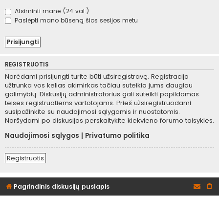
Atsiminti mane (24 val.)
Paslėpti mano būseną šios sesijos metu
REGISTRUOTIS
Norėdami prisijungti turite būti užsiregistravę. Registracija
užtrunka vos kelias akimirkas tačiau suteikia jums daugiau
galimybių. Diskusijų administratorius gali suteikti papildomas
teises registruotiems vartotojams. Prieš užsiregistruodami
susipažinkite su naudojimosi sąlygomis ir nuostatomis.
Naršydami po diskusijas perskaitykite kiekvieno forumo taisykles.
Naudojimosi sąlygos
|
Privatumo politika
Registruotis
Pagrindinis diskusijų puslapis