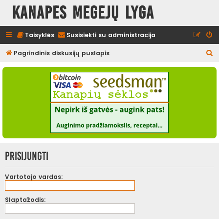
Kanapės mėgėjų lyga
Taisyklės
Susisiekti su administracija
I
Pagrindinis diskusijų puslapis
e
š
k
o
t
i
Prisijungti
Vartotojo vardas:
Slaptažodis: