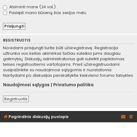
Atsiminti mane (24 val.)
Paslėpti mano būseną šios sesijos metu
REGISTRUOTIS
Norėdami prisijungti turite būti užsiregistravę. Registracija
užtrunka vos kelias akimirkas tačiau suteikia jums daugiau
galimybių. Diskusijų administratorius gali suteikti papildomas
teises registruotiems vartotojams. Prieš užsiregistruodami
susipažinkite su naudojimosi sąlygomis ir nuostatomis.
Naršydami po diskusijas perskaitykite kiekvieno forumo taisykles.
Naudojimosi sąlygos
|
Privatumo politika
Registruotis
Pagrindinis diskusijų puslapis