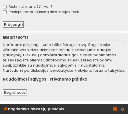
Atsiminti mane (24 val.)
Paslėpti mano būseną šios sesijos metu
REGISTRUOTIS
Norėdami prisijungti turite būti užsiregistravę. Registracija
užtrunka vos kelias akimirkas tačiau suteikia jums daugiau
galimybių. Diskusijų administratorius gali suteikti papildomas
teises registruotiems vartotojams. Prieš užsiregistruodami
susipažinkite su naudojimosi sąlygomis ir nuostatomis.
Naršydami po diskusijas perskaitykite kiekvieno forumo taisykles.
Naudojimosi sąlygos
|
Privatumo politika
Registruotis
Pagrindinis diskusijų puslapis