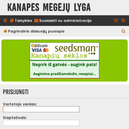
Kanapės mėgėjų lyga
Taisyklės
Susisiekti su administracija
I
Pagrindinis diskusijų puslapis
e
š
k
o
t
i
Prisijungti
Vartotojo vardas:
Slaptažodis: