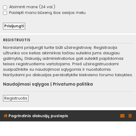
Atsiminti mane (24 val.)
Paslėpti mano būseną šios sesijos metu
REGISTRUOTIS
Norėdami prisijungti turite būti užsiregistravę. Registracija
užtrunka vos kelias akimirkas tačiau suteikia jums daugiau
galimybių. Diskusijų administratorius gali suteikti papildomas
teises registruotiems vartotojams. Prieš užsiregistruodami
susipažinkite su naudojimosi sąlygomis ir nuostatomis.
Naršydami po diskusijas perskaitykite kiekvieno forumo taisykles.
Naudojimosi sąlygos
|
Privatumo politika
Registruotis
Pagrindinis diskusijų puslapis