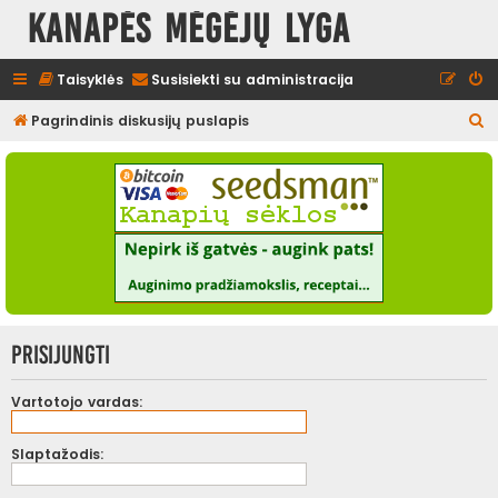
Kanapės mėgėjų lyga
Taisyklės
Susisiekti su administracija
I
Pagrindinis diskusijų puslapis
e
š
k
o
t
i
Prisijungti
Vartotojo vardas:
Slaptažodis: