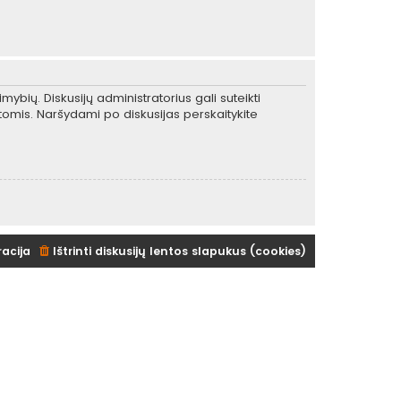
mybių. Diskusijų administratorius gali suteikti
tomis. Naršydami po diskusijas perskaitykite
racija
Ištrinti diskusijų lentos slapukus (cookies)