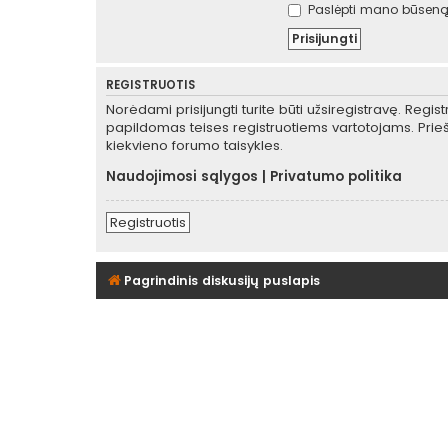
Paslėpti mano būseną 
REGISTRUOTIS
Norėdami prisijungti turite būti užsiregistravę. Regis
papildomas teises registruotiems vartotojams. Prieš
kiekvieno forumo taisykles.
Naudojimosi sąlygos
|
Privatumo politika
Registruotis
Pagrindinis diskusijų puslapis