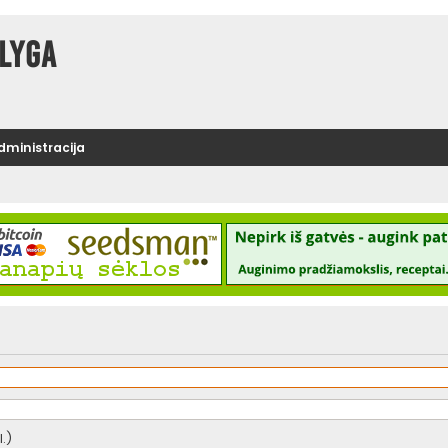
lyga
administracija
.)