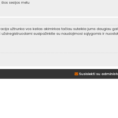
šios sesijos metu
tracija užtrunka vos kelias akimirkas tačiau suteikia jums daugiau gali
 užsiregistruodami susipažinkite su naudojimosi sąlygomis ir nuosta
Susisiekti su administ