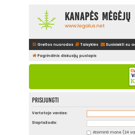
Kanapės mėgėjų 
www.legalus.net
Greitos nuorodos
Taisyklės
Susisiekti su 
Pagrindinis diskusijų puslapis
Prisijungti
Vartotojo vardas:
Slaptažodis:
Atsiminti mane (24 val