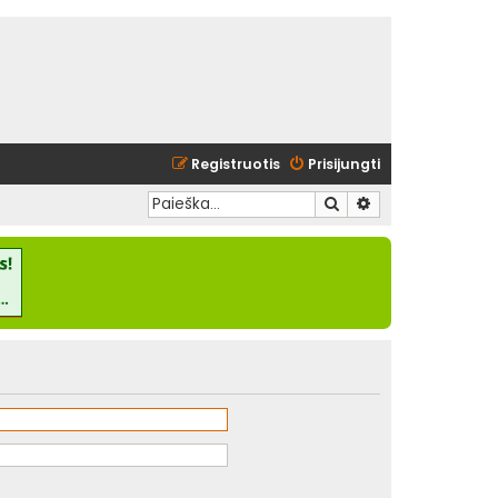
Registruotis
Prisijungti
Ieškoti
Išplėstinė paieška