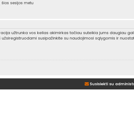
šios sesijos metu
tracija užtrunka vos kelias akimirkas tačiau suteikia jums daugiau gali
 užsiregistruodami susipažinkite su naudojimosi sąlygomis ir nuosta
Susisiekti su administ