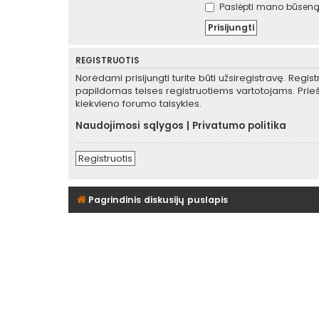
Paslėpti mano būseną 
REGISTRUOTIS
Norėdami prisijungti turite būti užsiregistravę. Regis
papildomas teises registruotiems vartotojams. Prieš
kiekvieno forumo taisykles.
Naudojimosi sąlygos
|
Privatumo politika
Registruotis
Pagrindinis diskusijų puslapis