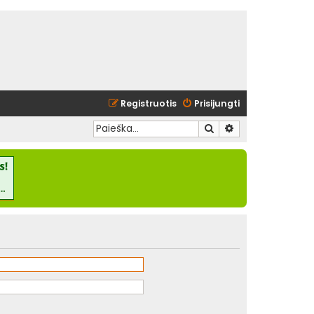
Registruotis
Prisijungti
Ieškoti
Išplėstinė paieška