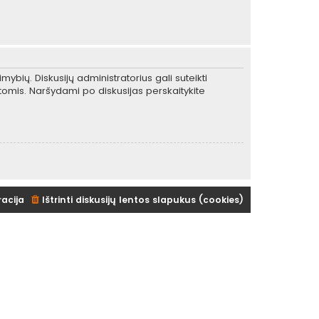
mybių. Diskusijų administratorius gali suteikti
tomis. Naršydami po diskusijas perskaitykite
racija
Ištrinti diskusijų lentos slapukus (cookies)