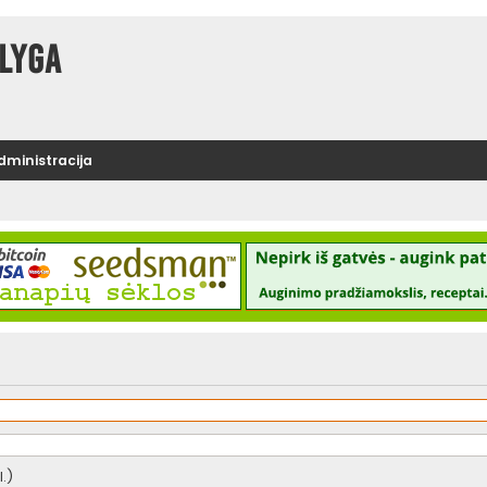
lyga
administracija
.)