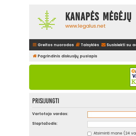
Kanapės mėgėjų 
www.legalus.net
Greitos nuorodos
Taisyklės
Susisiekti su 
Pagrindinis diskusijų puslapis
Prisijungti
Vartotojo vardas:
Slaptažodis:
Atsiminti mane (24 val