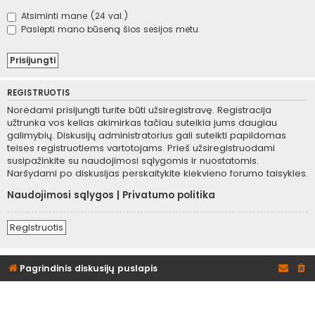
Atsiminti mane (24 val.)
Paslėpti mano būseną šios sesijos metu
REGISTRUOTIS
Norėdami prisijungti turite būti užsiregistravę. Registracija
užtrunka vos kelias akimirkas tačiau suteikia jums daugiau
galimybių. Diskusijų administratorius gali suteikti papildomas
teises registruotiems vartotojams. Prieš užsiregistruodami
susipažinkite su naudojimosi sąlygomis ir nuostatomis.
Naršydami po diskusijas perskaitykite kiekvieno forumo taisykles.
Naudojimosi sąlygos
|
Privatumo politika
Registruotis
Pagrindinis diskusijų puslapis