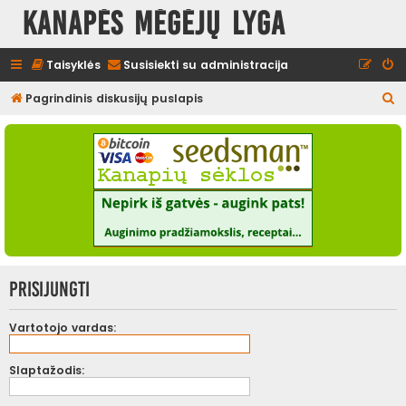
Kanapės mėgėjų lyga
Taisyklės
Susisiekti su administracija
I
Pagrindinis diskusijų puslapis
e
š
k
o
t
i
Prisijungti
Vartotojo vardas:
Slaptažodis: