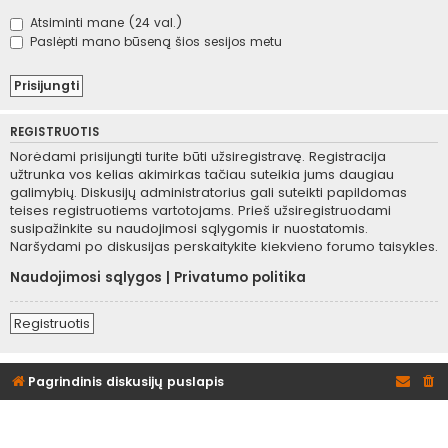
Atsiminti mane (24 val.)
Paslėpti mano būseną šios sesijos metu
REGISTRUOTIS
Norėdami prisijungti turite būti užsiregistravę. Registracija
užtrunka vos kelias akimirkas tačiau suteikia jums daugiau
galimybių. Diskusijų administratorius gali suteikti papildomas
teises registruotiems vartotojams. Prieš užsiregistruodami
susipažinkite su naudojimosi sąlygomis ir nuostatomis.
Naršydami po diskusijas perskaitykite kiekvieno forumo taisykles.
Naudojimosi sąlygos
|
Privatumo politika
Registruotis
Pagrindinis diskusijų puslapis