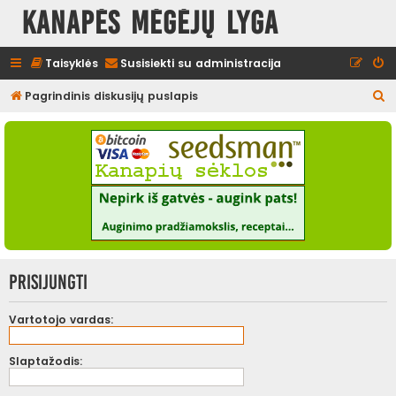
Kanapės mėgėjų lyga
Taisyklės
Susisiekti su administracija
I
Pagrindinis diskusijų puslapis
e
š
k
o
t
i
Prisijungti
Vartotojo vardas:
Slaptažodis: