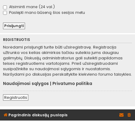
Atsiminti mane (24 val.)
Paslėpti mano būseną šios sesijos metu
REGISTRUOTIS
Norėdami prisijungti turite būti užsiregistravę. Registracija
užtrunka vos kelias akimirkas tačiau suteikia jums daugiau
galimybių. Diskusijų administratorius gali suteikti papildomas
teises registruotiems vartotojams. Prieš užsiregistruodami
susipažinkite su naudojimosi sąlygomis ir nuostatomis.
Naršydami po diskusijas perskaitykite kiekvieno forumo taisykles.
Naudojimosi sąlygos
|
Privatumo politika
Registruotis
Pagrindinis diskusijų puslapis