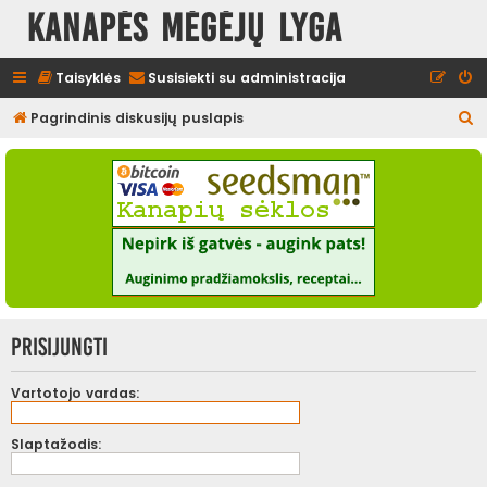
Kanapės mėgėjų lyga
Taisyklės
Susisiekti su administracija
I
Pagrindinis diskusijų puslapis
e
š
k
o
t
i
Prisijungti
Vartotojo vardas:
Slaptažodis: